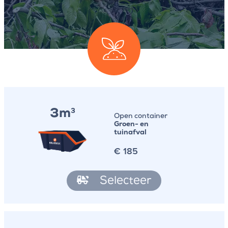
3m
3
Open container
Groen- en
tuinafval
€
185
Selecteer