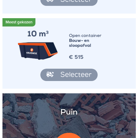
Selecteer
10 m
3
Open container
Bouw- en
sloopafval
€
515
Selecteer
Puin