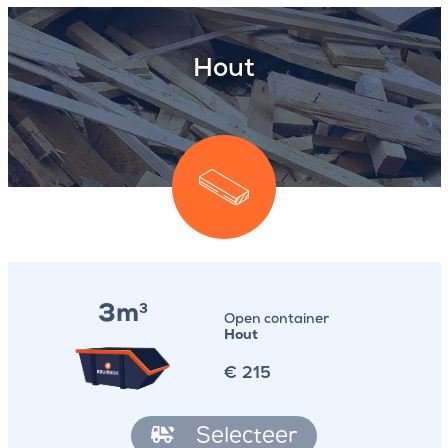
Hout
3m
3
Open container
Hout
€
215
Selecteer