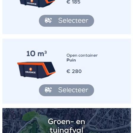
€
185
Selecteer
10 m
3
Open container
Puin
€
280
Selecteer
Groen- en
tuinafval