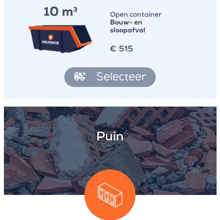
10 m
3
Open container
Bouw- en
sloopafval
€
515
Selecteer
Puin