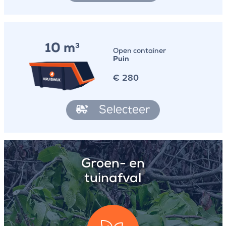
10 m
3
Open container
Puin
€
280
Selecteer
Groen- en
tuinafval