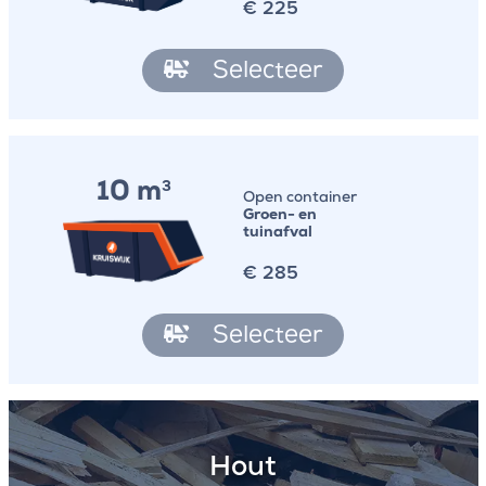
€
225
Selecteer
10 m
3
Open container
Groen- en
tuinafval
€
285
Selecteer
Hout