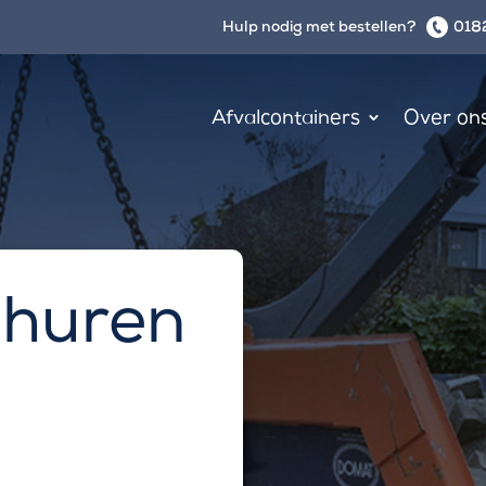
Hulp nodig met bestellen?
0182
Afvalcontainers
Over on
\
 huren