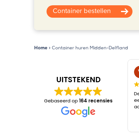
Container bestellen
Home
>
Container huren Midden-Delfland
1 we
UITSTEKEND
Deze gebrui
een beoord
Gebaseerd op
164 recensies
achtergela