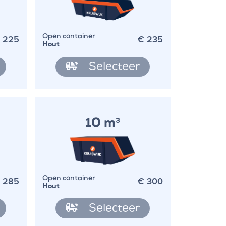
€
225
€
235
Open container
Hout
Selecteer
10 m
3
€
285
€
300
Open container
Hout
Selecteer