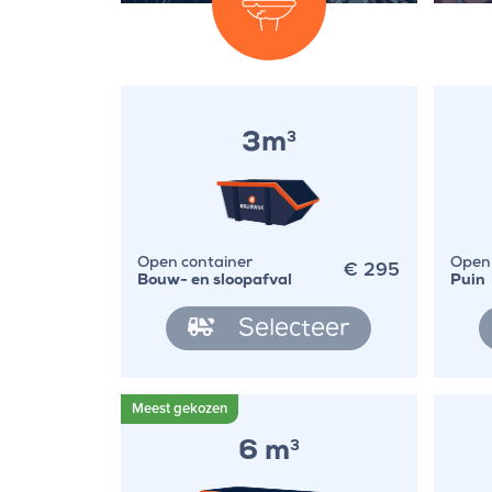
3m
3
€
295
Open container
Open 
Bouw- en sloopafval
Puin
Selecteer
6 m
3