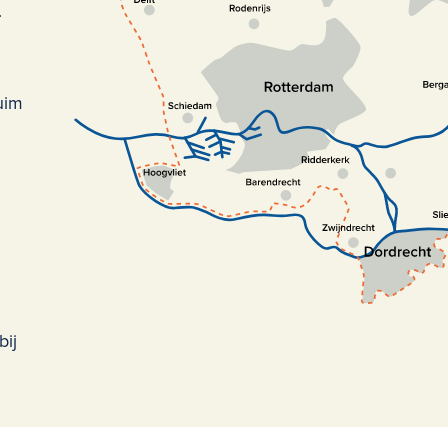
.
uim
bij