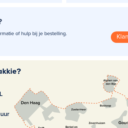
?
tie of hulp bij je bestelling.
Klan
akkie?
L
huur