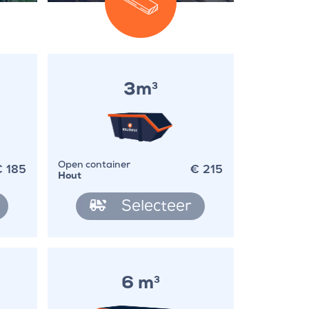
3m
3
€
185
€
215
Open container
Hout
Selecteer
6 m
3