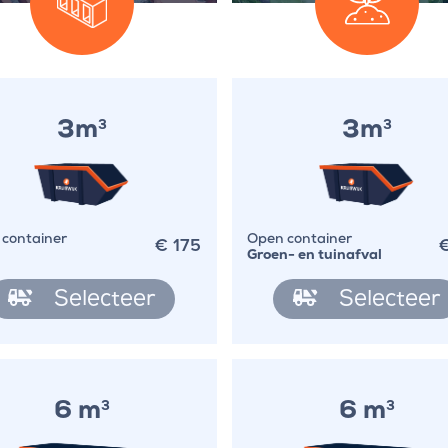
3m
3m
3
3
€
175
container
Open container
Groen- en tuinafval
Selecteer
Selecteer
6 m
6 m
3
3