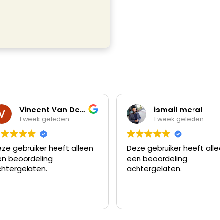
Vincent Van Der Stoep
ismail meral
ek geleden
1 week geleden
ker heeft alleen
Deze gebruiker heeft alleen
eling
een beoordeling
ten.
achtergelaten.