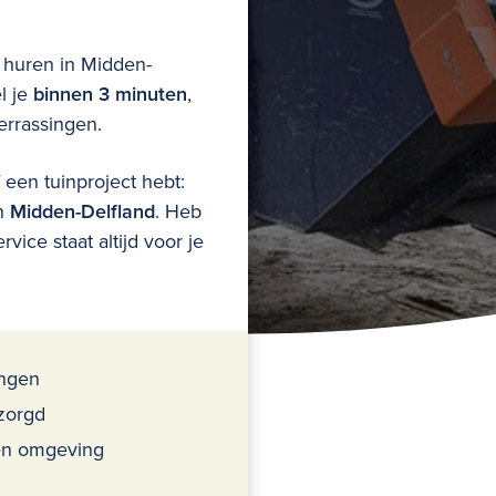
 huren
in
Midden-
l je
binnen 3 minuten
,
rrassingen.
een tuinproject hebt:
in
Midden-Delfland
. Heb
vice staat altijd voor je
ingen
zorgd
 en omgeving