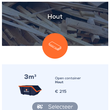
Hout
3m
3
Open container
Hout
€
215
Selecteer