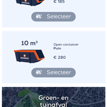
€
185
Selecteer
10 m
3
Open container
Puin
€
280
Selecteer
Groen- en
tuinafval