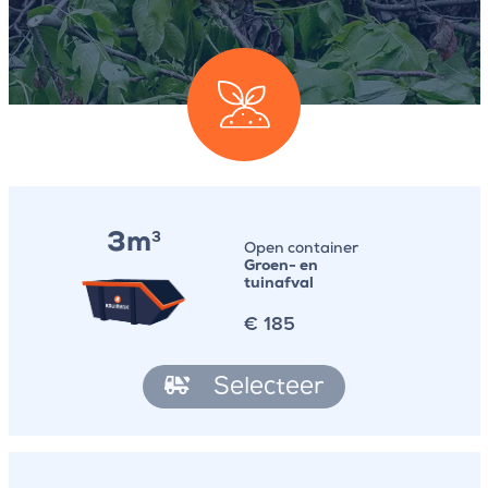
3m
3
Open container
Groen- en
tuinafval
€
185
Selecteer