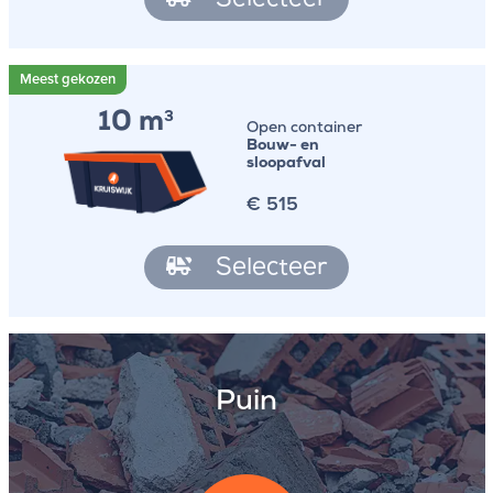
Selecteer
10 m
3
Open container
Bouw- en
sloopafval
€
515
Selecteer
Puin