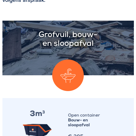
Grofvuil, bouw-
en sloopafval
3m
3
Open container
Bouw- en
sloopafval