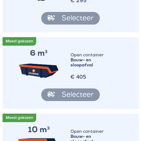
€
295
Selecteer
6 m
3
Open container
Bouw- en
sloopafval
€
405
Selecteer
10 m
3
Open container
Bouw- en