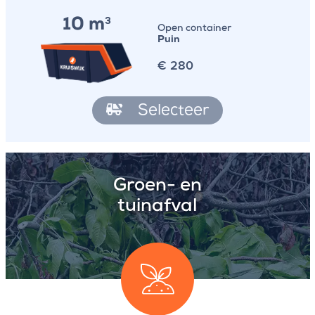
10 m
3
Open container
Puin
€
280
Selecteer
Groen- en
tuinafval