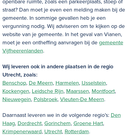
openbare ruimte, zoals een parkeerplaats, stoep of
straat? Dan moet je even een melding maken bij de
gemeente. In sommige gevallen heb je een
vergunning nodig. Wij adviseren om te kijken op de
website van je gemeente. In het geval van Vianen,
moet je een
ontheffing aanvragen
bij de
gemeente
Vijfheerenlanden
.
Wij leveren ook in andere plaatsen in de regio
Utrecht, zoals:
Benschop
,
De Meern
,
Harmelen
,
IJsselstein
,
Kockengen
,
Leidsche Rijn
,
Maarssen
,
Montfoort
,
Nieuwegein
,
Polsbroek
,
Vleuten-De Meern
.
Daarnaast leveren we in de volgende regio’s:
Den
Haag
,
Dordrecht
,
Gorinchem
,
Groene Hart
,
Krimpenerwaard
,
Utrecht
,
Rotterdam
.