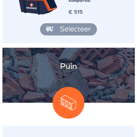
sloopafval
€
515
Selecteer
Puin