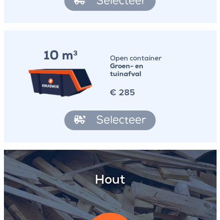
Selecteer
10 m
3
Open container
Groen- en
tuinafval
€
285
Selecteer
Hout