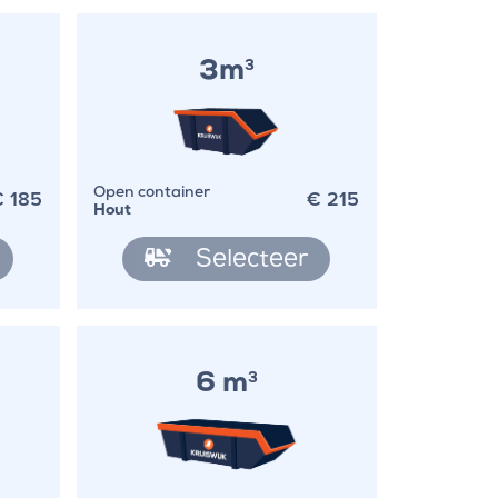
3m
3
€
185
€
215
Open container
Hout
Selecteer
6 m
3