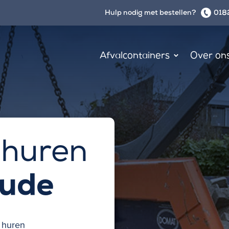
Hulp nodig met bestellen?
0182
Afvalcontainers
Over on
\
 huren
ude
 huren