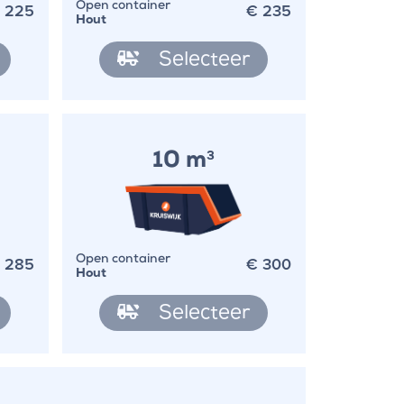
€
225
€
235
Open container
Hout
Selecteer
10 m
3
€
285
€
300
Open container
Hout
Selecteer