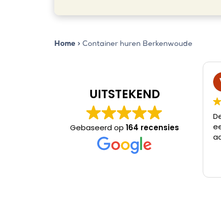
Home
>
Container huren Berkenwoude
UITSTEKEND
Deze 
een 
Gebaseerd op
164 recensies
acht