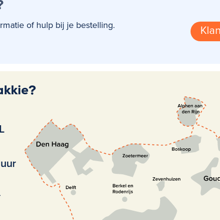
?
tie of hulp bij je bestelling.
Klan
akkie?
L
huur
.