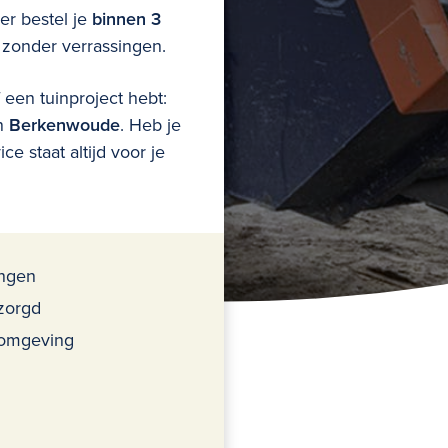
ner bestel je
binnen 3
zonder verrassingen.
een tuinproject hebt:
in
Berkenwoude
. Heb je
e staat altijd voor je
ingen
zorgd
 omgeving