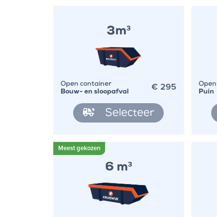
3m
3
€
295
Open container
Open 
Bouw- en sloopafval
Puin
Selecteer
6 m
3