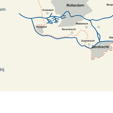
uim
bij