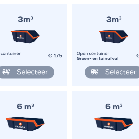
3m
3m
3
3
€
175
container
Open container
Groen- en tuinafval
Selecteer
Selecteer
6 m
6 m
3
3