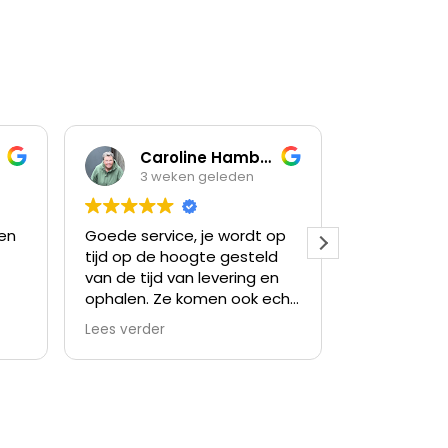
Caroline Hamberg
3 weken geleden
3 weken
Goede service, je wordt op
Prima ervaring
tijd op de hoogte gesteld
van de tijd van levering en
ophalen. Ze komen ook echt
op dat tijd stip.
Lees verder