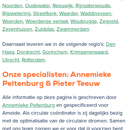
Noorden
,
Oudewater
,
Reeuwijk
,
Rijnsaterwoude
,
Rijpwetering
,
Streefkerk
,
Waarder
,
Waddinxveen
,
Woerden
,
Woerdense verlaat
,
Woubrugge
,
Zegveld
,
Zevenhuizen
,
Zuidplas
,
Zwammerdam
.
Daarnaast leveren we in de volgende regio’s:
Den
Haag
,
Dordrecht
,
Gorinchem
,
Krimpenerwaard
,
Utrecht
,
Rotterdam
.
Onze specialisten: Annemieke
Peltenburg & Pieter Teeuw
Alle informatie op deze pagina is geschreven door
Annemieke Peltenburg
en gespecificeerd voor
Ameide
. Als circulair coördinator is zij dagelijks bezig
met de optimalisatie van de circulaire stromen. Samen
met ons team zorgen we er voor dat jij voorzien bent