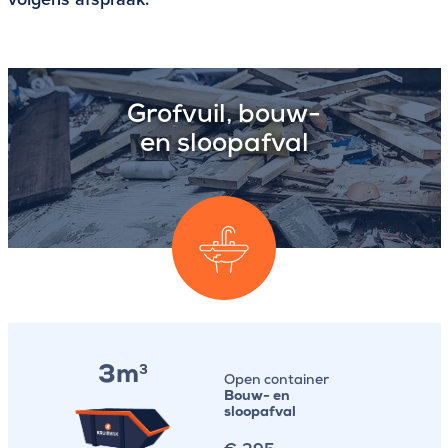
Grofvuil, bouw-
en sloopafval
3m
3
Open container
Bouw- en
sloopafval