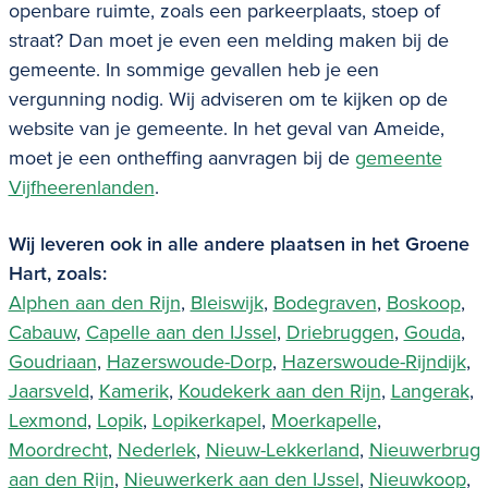
openbare ruimte, zoals een parkeerplaats, stoep of
straat? Dan moet je even een melding maken bij de
gemeente. In sommige gevallen heb je een
vergunning nodig. Wij adviseren om te kijken op de
website van je gemeente. In het geval van Ameide,
moet je een
ontheffing aanvragen
bij de
gemeente
Vijfheerenlanden
.
Wij leveren ook in alle andere plaatsen in het Groene
Hart, zoals:
Alphen aan den Rijn
,
Bleiswijk
,
Bodegraven
,
Boskoop
,
Cabauw
,
Capelle aan den IJssel
,
Driebruggen
,
Gouda
,
Goudriaan
,
Hazerswoude-Dorp
,
Hazerswoude-Rijndijk
,
Jaarsveld
,
Kamerik
,
Koudekerk aan den Rijn
,
Langerak
,
Lexmond
,
Lopik
,
Lopikerkapel
,
Moerkapelle
,
Moordrecht
,
Nederlek
,
Nieuw-Lekkerland
,
Nieuwerbrug
aan den Rijn
,
Nieuwerkerk aan den IJssel
,
Nieuwkoop
,