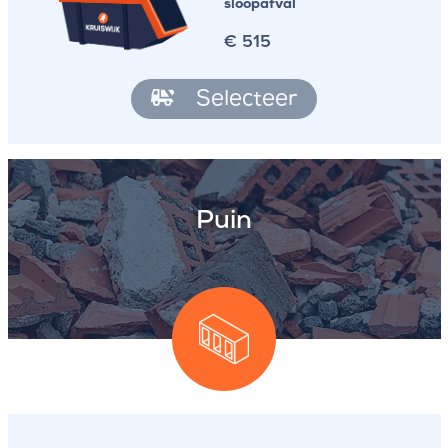
sloopafval
€
515
Selecteer
Puin