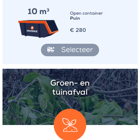
10 m
3
Open container
Puin
€
280
Selecteer
Groen- en
tuinafval