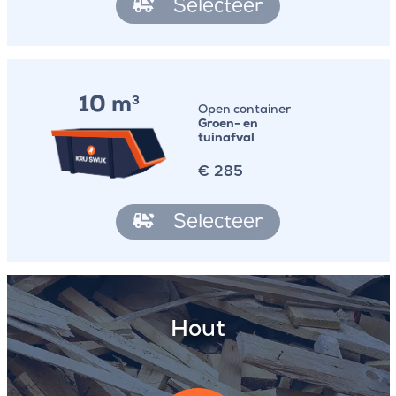
Selecteer
10 m
3
Open container
Groen- en
tuinafval
€
285
Selecteer
Hout